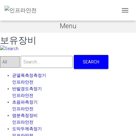
보유장비
HOME
> 사업소개 >
보유장비
내
비
Menu
게
이
보유장비
션
토
글
SEARCH
균열폭측정측정기
인프라안전
반발경도측정기
인프라안전
초음파측정기
인프라안전
염분측정장비
인프라안전
도막두께측정기
인프라안전